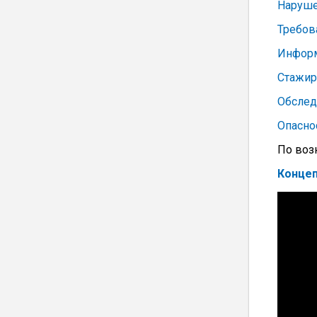
Наруше
Требов
Информ
Стажир
Обслед
Опасно
По воз
Концеп