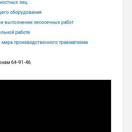
жностных лиц
щего оборудования
ри выполнении лесосечных работ
ельной работе
 мера производственного травматизма
нам 64-91-46.