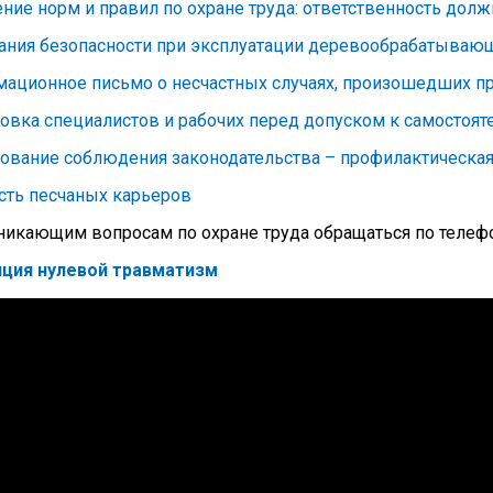
ние норм и правил по охране труда: ответственность дол
ания безопасности при эксплуатации деревообрабатываю
ационное письмо о несчастных случаях, произошедших п
овка специалистов и рабочих перед допуском к самостоят
ование соблюдения законодательства – профилактическая
сть песчаных карьеров
никающим вопросам по охране труда обращаться по телефо
ция нулевой травматизм