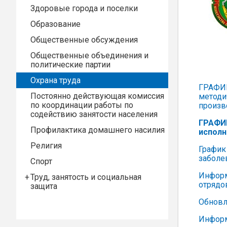
Здоровые города и поселки
Образование
Общественные обсуждения
Общественные объединения и
политические партии
Охрана труда
ГРАФИК
Постоянно действующая комиссия
методи
по координации работы по
произв
содействию занятости населения
ГРАФИК
Профилактика домашнего насилия
исполн
Религия
График
заболе
Спорт
Информ
Труд, занятость и социальная
отрядо
защита
Обновл
Информ