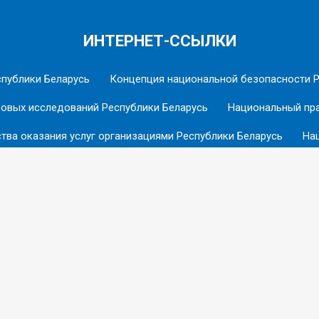
ИНТЕРНЕТ-ССЫЛКИ
спублики Беларусь
Концепция национальной безопасности Р
вовых исследований Республики Беларусь
Национальный пра
тва оказания услуг организациями Республики Беларусь
Нац
ское областное управление МЧС
Туристические ресурсы Вит
БРСМ
ЕЛЬНЫЙ КОМИТЕТ