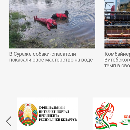
В Сураже собаки-спасатели
Комбайнер
показали свое мастерство на воде
Витебског
темп в св