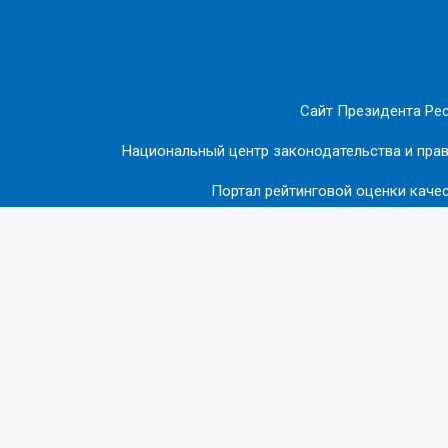
Сайт Президента Ре
Национальный центр законодательства и пра
Портал рейтинговой оценки качес
Официальный сайт Витебского облисполкома
Витеб
© 2018-2026 ВИТЕБСКИЙ РАЙОННЫЙ ИСПОЛНИТ