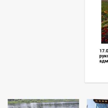
17.
ру
адм